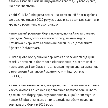
важким тягарем. Саме це відбувається сьогодні у всьому світі,
що розвивається».
У звіті ЮНКТАД підкреслюється, що державний борг в країнах,
що розвиваються з 2010 року зростав в два рази швидше, ніж в
країнах з розвиненою економікою.
Регіональний розподіл боргу показує, що на Азію та Океанію
припадає 24 відсотки світового обсягу, за ними йдуть
Латинська Америка та Карибський басейн з 5 відсотками та
Африка з 2 відсотками.
«Тягар цього боргу значно варіюється в залежності від ціни і
терміну погашення боргового фінансування, до якого країни
мають доступ, і ще більше посилюється нерівністю, закладеною
в міжнародній фінансовій архітектурі», — йдеться в звіті
ЮНКТАД.
У звіті також зазначається, що країни, що розвиваються, в даний
час стикаються з високою і зростаючою вартістю зовнішнього
державного боргу, причому половина цих країн виплачує не
менше 6,5 відсотка експортних доходів на обслуговування
зовнішнього боргу в 2023 році.