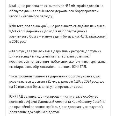
Країни, що розвиваються, витратили 487 мільярдів доларів на
обслуговування зовнішнього державного боргу протягом
цього 12-місячного періоду.
Крім того, половина країн, що розвиваються виділяє не менше
8,6% своїх державних доходів на обслуговування
зовнішнього боргу — майже вдвічі більше, ніж 4,7%, зафіксовані
в 2010 році.
«Ця ситуація залишає менше державних ресурсів, доступних
для інвестицій в людський капітал і сталий розвиток, і
посилюється погіршенням глобальних економічних перспектив,
які підривають збір доходів», — заявила ЮНКТАД.
Чисті процентні платежі за державним боргом у країнах, що
розвиваються, досягли 921 млрд доларів США у 2024 році, що
на 10 відсотків більше, ніж у попередньому році.
ЮНКТАД заявила, що тиск процентних платежів особливо
помітний в Африці, Латинській Америці та Карибському басейні,
де принаймні половина країн виділяє двозначну частку своїх
державних доходів на відсотки.