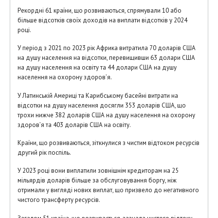
Рекордні 61 країни, що розвиваються, спрямували 10 або
більше відсотків своїх доходів на виплати відсотків у 2024
році.
У період з 2021 по 2023 рік Африка витратила 70 доларів США
на душу населення на відсотки, перевищивши 63 долари США
на душу населення на освіту та 44 долари США на душу
населення на охорону здоров’я.
У Латинській Америці та Карибському басейні витрати на
відсотки на душу населення досягли 353 доларів США, що
трохи нижче 382 доларів США на душу населення на охорону
здоров’я та 403 доларів США на освіту.
Країни, що розвиваються, зіткнулися з чистим відтоком ресурсів
другий рік поспіль.
У 2023 році вони виплатили зовнішнім кредиторам на 25
мільярдів доларів більше за обслуговування боргу, ніж
отримали у вигляді нових виплат, що призвело до негативного
чистого трансферту ресурсів.