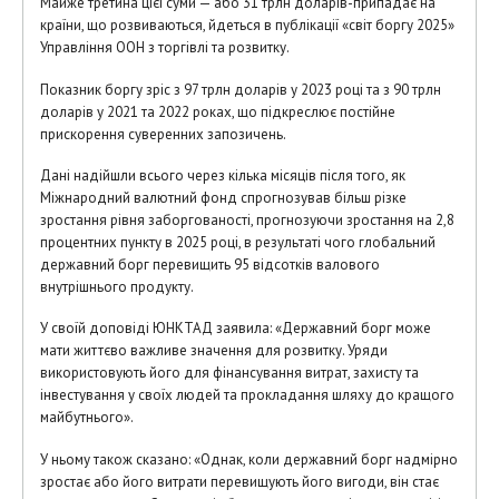
Майже третина цієї суми — або 31 трлн доларів-припадає на
країни, що розвиваються, йдеться в публікації «світ боргу 2025»
Управління ООН з торгівлі та розвитку.
Показник боргу зріс з 97 трлн доларів у 2023 році та з 90 трлн
доларів у 2021 та 2022 роках, що підкреслює постійне
прискорення суверенних запозичень.
Дані надійшли всього через кілька місяців після того, як
Міжнародний валютний фонд спрогнозував більш різке
зростання рівня заборгованості, прогнозуючи зростання на 2,8
процентних пункту в 2025 році, в результаті чого глобальний
державний борг перевищить 95 відсотків валового
внутрішнього продукту.
У своїй доповіді ЮНКТАД заявила: «Державний борг може
мати життєво важливе значення для розвитку. Уряди
використовують його для фінансування витрат, захисту та
інвестування у своїх людей та прокладання шляху до кращого
майбутнього».
У ньому також сказано: «Однак, коли державний борг надмірно
зростає або його витрати перевищують його вигоди, він стає