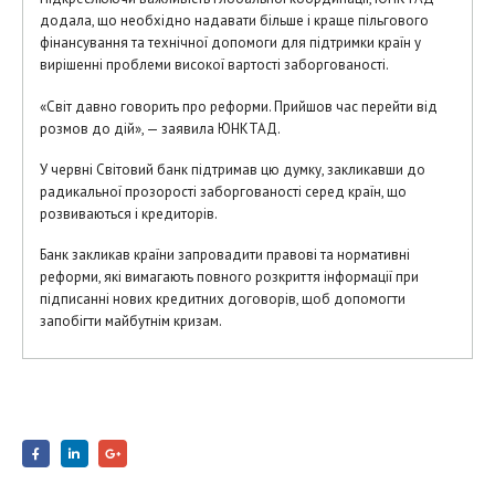
додала, що необхідно надавати більше і краще пільгового
фінансування та технічної допомоги для підтримки країн у
вирішенні проблеми високої вартості заборгованості.
«Світ давно говорить про реформи. Прийшов час перейти від
розмов до дій», — заявила ЮНКТАД.
У червні Світовий банк підтримав цю думку, закликавши до
радикальної прозорості заборгованості серед країн, що
розвиваються і кредиторів.
Банк закликав країни запровадити правові та нормативні
реформи, які вимагають повного розкриття інформації при
підписанні нових кредитних договорів, щоб допомогти
запобігти майбутнім кризам.