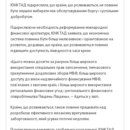
ЮНКТАД підкреслила, що країни, що розвиваються, не повинні
бути змушені вибирати між обслуговуванням боргу і суспільним
добробутом.
Підкреслюючи необхідність реформування міжнародної
фінансової архітектури, ЮНКТАД заявила, що економічна
система повинна бути більш інклюзивною і орієнтованою на
розвиток, додавши, що країни, що розвиваються повинні
підвищити доступність ліквідності в часи кризи.
«Цього можна досягти за рахунок більш широкого
використання спеціальних прав запозичення, тимчасового
призупинення додаткових зборів МВФ, більш широкого
доступу до вікон надзвичайного фінансування МВФ,
пов’язаних з квотами країн, і більш широкого використання
регіональних фінансових угод і регіонального фінансового
співробітництва Південь-Південь», — йдеться у звіті.
Країни, що розвиваються, також повинні працювати над
розробкою ефективного механізму врегулювання
заборгованості, який усуває поточні недоліки.
Підкреслюючи важливість глобальної координації, ЮНКТАД