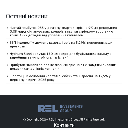
Останні новини
Чистий прибуток DBS у другому кварталі зріс на 9% до рекордних
3,08 млрд сінгапурських доларів завдяки стрімкому зростанню
комісійних доходів від управління капіталом
ВВП Індонезії у другому кварталі зріс на 5,29%, перевершивши
прогнози
Hydnum Steel залучає 150 млн євро для будівництва заводу з
виробництва «чистої» сталі в Іспанії
Прибуток HDBank за перше півріччя зріс на 31% завдяки високим
показникам дочірніх компаній
Інвестиції в основний капітал в Узбекистані зросли на 17,5% у
першому півріччі 2026 року
© Copyright 2026 - REL Investment Group. All Rights Reserved.
Контакти