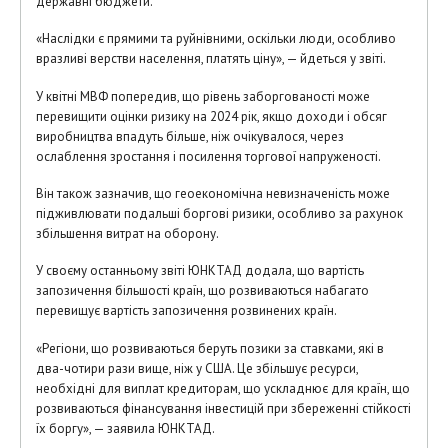
державні бюджети.
«Наслідки є прямими та руйнівними, оскільки люди, особливо
вразливі верстви населення, платять ціну», — йдеться у звіті.
У квітні МВФ попередив, що рівень заборгованості може
перевищити оцінки ризику на 2024 рік, якщо доходи і обсяг
виробництва впадуть більше, ніж очікувалося, через
ослаблення зростання і посилення торгової напруженості.
Він також зазначив, що геоекономічна невизначеність може
підживлювати подальші боргові ризики, особливо за рахунок
збільшення витрат на оборону.
У своєму останньому звіті ЮНКТАД додала, що вартість
запозичення більшості країн, що розвиваються набагато
перевищує вартість запозичення розвинених країн.
«Регіони, що розвиваються беруть позики за ставками, які в
два-чотири рази вище, ніж у США. Це збільшує ресурси,
необхідні для виплат кредиторам, що ускладнює для країн, що
розвиваються фінансування інвестицій при збереженні стійкості
їх боргу», — заявила ЮНКТАД.