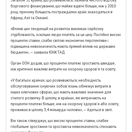
Загалом 51 країна, що розвивається, зазнала чистого відтоку
боргового фінансування, що майже вдвічі більше, ніж у 2010
році, причому більшість постраждалих країн знаходяться в
Африці, Азії та Океанії.
«Вплив цих тенденцій на розвиток викликає серйозну
стурбованість, оскільки люди платять за це ціну. Постійно високі
процентні ставки, слабкі світові економічні перспективи і
підвищена невизначеність мають прямий вплив на державні
бюджети», — заявила ЮНКТАД.
Орган ООН додав, що процентні платежі зростають швидше,
ніж критично важливі витрати на охорону здоров’я та освіту.
«У багатьох країнах, що розвиваються, необхідність
обслуговування існуючих зобов’язань обмежує витрати в
інших ключових сферах, що мають важливе значення для
сталого розвитку. В цілому, в країнах, які витрачають на
процентні платежі більше, ніж на охорону здоров’я або освіту,
проживає в цілому 3,4 мільярда чоловік», — йдеться в звіті.
Він також стверджує, що високі процентні ставки, слабке
глобальне зростання та зростаюча невизначеність стискають