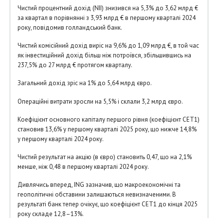
Чистий процентний дохід (NII) знизився на 5,3% до 3,62 млрд €
за квартал в порівнянні з 3,93 млрд € в першому кварталі 2024
року, повідомив голландський банк.
Чистий комісійний дохід виріс на 9,6% до 1,09 млрд €, в той час
як інвестиційний дохід більш ніж потроївся, збільшившись на
237,5% до 27 млрд € протягом кварталу.
Загальний дохід зріс на 1% до 5,64 млрд євро.
Операційні витрати зросли на 5,5% і склали 3,2 млрд євро.
Коефіцієнт основного капіталу першого рівня (коефіцієнт CET1)
становив 13,6% у першому кварталі 2025 року, що нижче 14,8%
у першому кварталі 2024 року.
Чистий результат на акцію (в євро) становить 0,47, що на 2,1%
менше, ніж 0,48 в першому кварталі 2024 року.
Дивлячись вперед, ING зазначив, що макроекономічні та
геополітичні обставини залишаються невизначеними. В
результаті банк тепер очікує, що коефіцієнт CET1 до кінця 2025
року складе 12,8–13%.