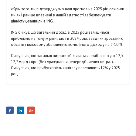
«Крім того, ми підтверджуємо наш прогноз на 2025 рік, оскільки
ми як і раніше впевнені в нашій здатності забезпечувати
цінність»,-заявили в ING.
ING очікує, що загальний дохід в 2025 році залишиться
приблизно на тому ж рівні, що і в 2024 році, завдяки зростанню
обсягів і цільовому збільшенню комісійного доходу на 5-10 %.
Очікується, що загальні витрати збільшаться приблизно до 12,5-
12,7 млрд євро (без урахування непередбачених витрат).
Очікується, що прибутковість капіталу перевищить 12% у 2025
році.