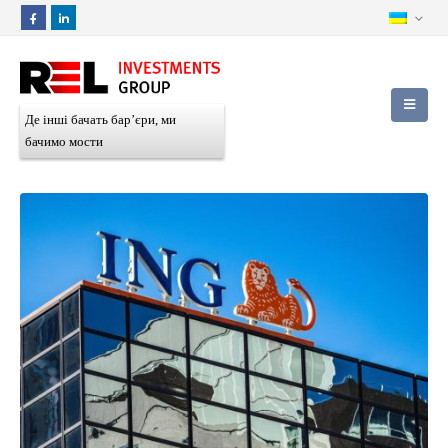
Де інші бачать бар’єри, ми
бачимо мости