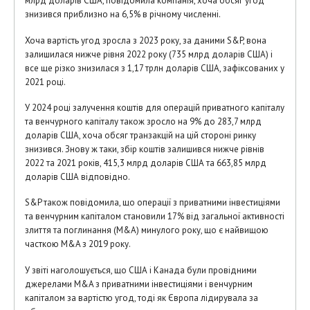
млрд доларів США, повідомила компанія, хоча обсяг угод
знизився приблизно на 6,5% в річному численні.
Хоча вартість угод зросла з 2023 року, за даними S&P, вона
залишилася нижче рівня 2022 року (735 млрд доларів США) і
все ще різко знизилася з 1,17 трлн доларів США, зафіксованих у
2021 році.
У 2024 році залучення коштів для операцій приватного капіталу
та венчурного капіталу також зросло на 9% до 283,7 млрд
доларів США, хоча обсяг транзакцій на цій стороні ринку
знизився. Знову ж таки, збір коштів залишився нижче рівнів
2022 та 2021 років, 415,3 млрд доларів США та 663,85 млрд
доларів США відповідно.
S&P також повідомила, що операції з приватними інвестиціями
та венчурним капіталом становили 17% від загальної активності
злиття та поглинання (M&A) минулого року, що є найвищою
часткою M&A з 2019 року.
У звіті наголошується, що США і Канада були провідними
джерелами M&A з приватними інвестиціями і венчурним
капіталом за вартістю угод, тоді як Європа лідирувала за