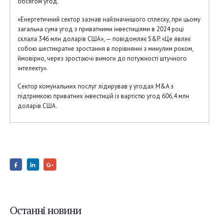
обсягом угод.
«Енергетичний сектор зазнав найзначнішого сплеску, при цьому
загальна сума угод з приватними інвестиціями в 2024 році
склала 346 млн доларів США», — повідомляє S&P. «Це являє
собою шестикратне зростання в порівнянні з минулим роком,
ймовірно, через зростаючі вимоги до потужності штучного
інтелекту».
Сектор комунальних послуг лідирував у угодах M&A з
підтримкою приватних інвестицій із вартістю угод 606,4 млн
доларів США.
Останні новини