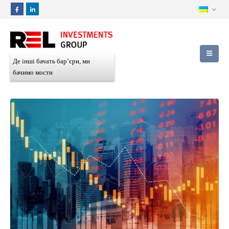
Де інші бачать бар’єри, ми
бачимо мости