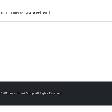
ставок почне кусати емітентів.
6 - REL Investment Group. All Rights Reserved.