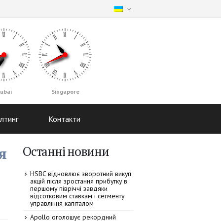
ubai
Singapore
лтинг
Контакти
Останні новини
я
HSBC відновлює зворотний викуп
акцій після зростання прибутку в
першому півріччі завдяки
відсотковим ставкам і сегменту
управління капіталом
Apollo оголошує рекордний