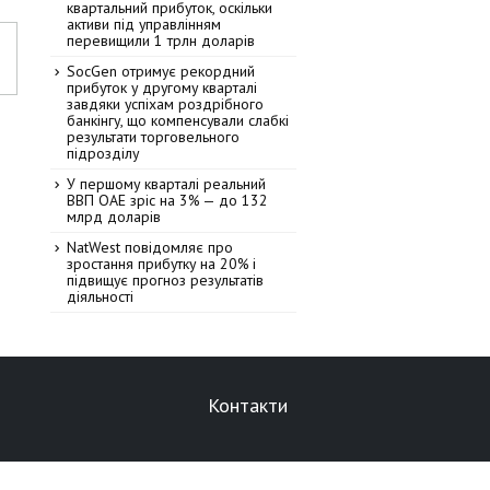
квартальний прибуток, оскільки
активи під управлінням
перевищили 1 трлн доларів
SocGen отримує рекордний
прибуток у другому кварталі
завдяки успіхам роздрібного
банкінгу, що компенсували слабкі
результати торговельного
підрозділу
У першому кварталі реальний
ВВП ОАЕ зріс на 3% — до 132
млрд доларів
NatWest повідомляє про
зростання прибутку на 20% і
підвищує прогноз результатів
діяльності
Контакти