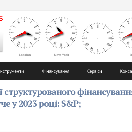
London
New York
D
Інструменти
Фінансування
Сервіси
Конса
ії структурованого фінансуванн
че у 2023 році: S&P;