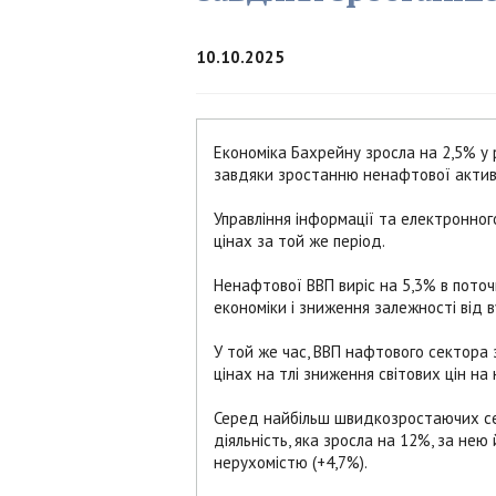
10.10.2025
Економіка Бахрейну зросла на 2,5% у р
завдяки зростанню ненафтової активн
Управління інформації та електронног
цінах за той же період.
Ненафтової ВВП виріс на 5,3% в поточ
економіки і зниження залежності від в
У той же час, ВВП нафтового сектора з
цінах на тлі зниження світових цін на
Серед найбільш швидкозростаючих сек
діяльність, яка зросла на 12%, за нею
нерухомістю (+4,7%).