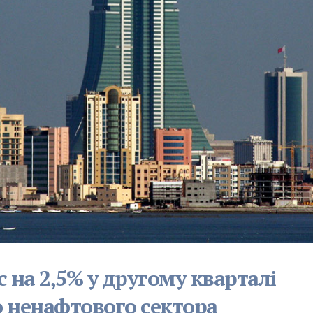
 на 2,5% у другому кварталі
 ненафтового сектора