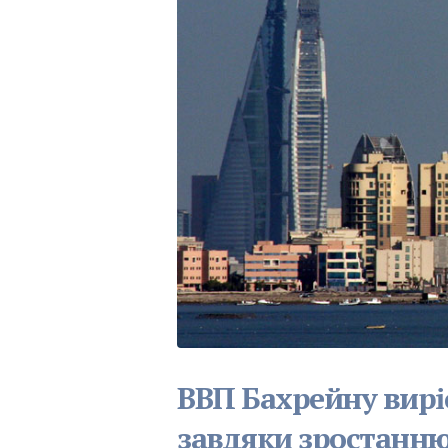
ВВП Бахрейну виріс
завдяки зростанню