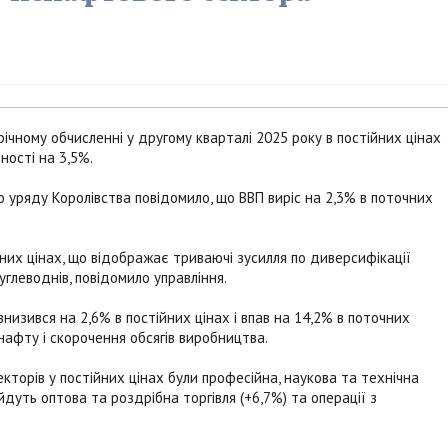
ічному обчисленні у другому кварталі 2025 року в постійних цінах
ості на 3,5%.
о уряду Королівства повідомило, що ВВП виріс на 2,3% в поточних
них цінах, що відображає триваючі зусилля по диверсифікації
углеводнів, повідомило управління.
низився на 2,6% в постійних цінах і впав на 14,2% в поточних
 нафту і скорочення обсягів виробництва.
торів у постійних цінах були професійна, наукова та технічна
 йдуть оптова та роздрібна торгівля (+6,7%) та операції з