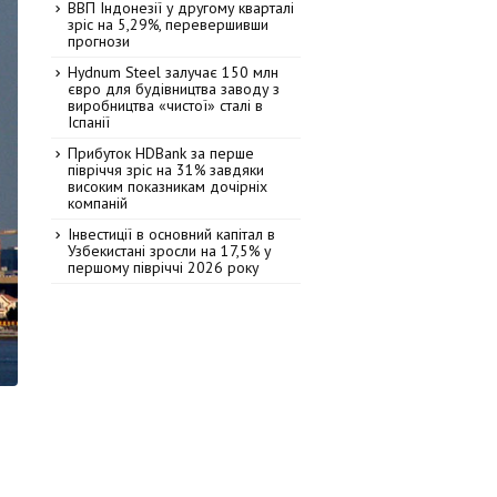
ВВП Індонезії у другому кварталі
зріс на 5,29%, перевершивши
прогнози
Hydnum Steel залучає 150 млн
євро для будівництва заводу з
виробництва «чистої» сталі в
Іспанії
Прибуток HDBank за перше
півріччя зріс на 31% завдяки
високим показникам дочірніх
компаній
Інвестиції в основний капітал в
Узбекистані зросли на 17,5% у
першому півріччі 2026 року