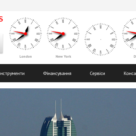
London
New York
D
Інструменти
Фінансування
Сервіси
Конса