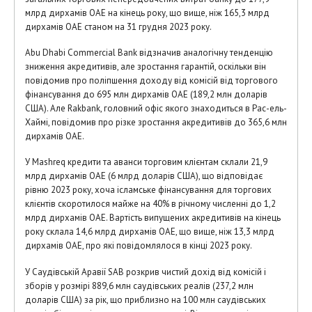
млрд дирхамів ОАЕ на кінець року, що вище, ніж 165,3 млрд
дирхамів ОАЕ станом на 31 грудня 2023 року.
Abu Dhabi Commercial Bank відзначив аналогічну тенденцію
зниження акредитивів, але зростання гарантій, оскільки він
повідомив про поліпшення доходу від комісій від торгового
фінансування до 695 млн дирхамів ОАЕ (189,2 млн доларів
США). Але Rakbank, головний офіс якого знаходиться в Рас-ель-
Хаймі, повідомив про різке зростання акредитивів до 365,6 млн
дирхамів ОАЕ.
У Mashreq кредити та аванси торговим клієнтам склали 21,9
млрд дирхамів ОАЕ (6 млрд доларів США), що відповідає
рівню 2023 року, хоча ісламське фінансування для торгових
клієнтів скоротилося майже на 40% в річному численні до 1,2
млрд дирхамів ОАЕ. Вартість випущених акредитивів на кінець
року склала 14,6 млрд дирхамів ОАЕ, що вище, ніж 13,3 млрд
дирхамів ОАЕ, про які повідомлялося в кінці 2023 року.
У Саудівській Аравії SAB розкрив чистий дохід від комісій і
зборів у розмірі 889,6 млн саудівських реалів (237,2 млн
доларів США) за рік, що приблизно на 100 млн саудівських