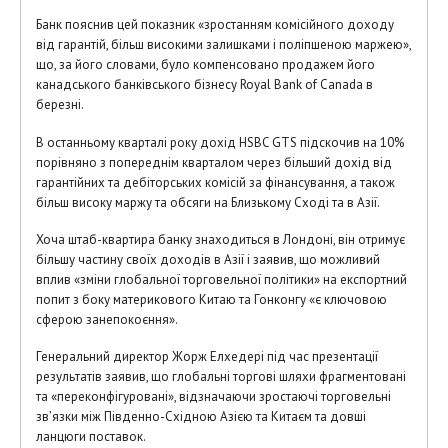
Банк пояснив цей показник «зростанням комісійного доходу
від гарантій, більш високими залишками і поліпшеною маржею»,
що, за його словами, було компенсовано продажем його
канадського банківського бізнесу Royal Bank of Canada в
березні.
В останньому кварталі року дохід HSBC GTS підскочив на 10%
порівняно з попереднім кварталом через більший дохід від
гарантійних та дебіторських комісій за фінансування, а також
більш високу маржу та обсяги на Близькому Сході та в Азії.
Хоча штаб-квартира банку знаходиться в Лондоні, він отримує
більшу частину своїх доходів в Азії і заявив, що можливий
вплив «зміни глобальної торговельної політики» на експортний
попит з боку материкового Китаю та Гонконгу «є ключовою
сферою занепокоєння».
Генеральний директор Жорж Елхедері під час презентації
результатів заявив, що глобальні торгові шляхи фрагментовані
та «переконфігуровані», відзначаючи зростаючі торговельні
зв’язки між Південно-Східною Азією та Китаєм та довші
ланцюги поставок.