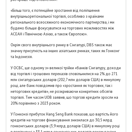
«Більш того, є потенційне зростання від поліпшення
внутрішньорегіональної торгівлі, особливо з країнами
регіонального всеосяжного економічного партнерства, і ми
будемо більше фокусуватися на торгових можливостях між
АСЕАН і Північною Азією, а також Європою».
Окрім свого внутрішнього ринку в Сінгапурі, DBS також має
значну присутність на інших азіатських ринках, таких як Гонконг
та Індонезія.
У OCBC, ще одному з» великої трійки «банків Сінгапуру, доходи
від торгівлі і грошових переказів сповільнилися на 2% до 271
млн сінгапурських доларів (202,7 млн доларів США) в минулому
році, але банк повідомив про «зростання як торгових, так і
неторгових кредитів», не розкриваючи конкретних обсягів
торгівлі. Тим часом UOB заявив, що торгові кредити зросли на
20% порівняно з 2023 роком.
У Гонконзі прибуток Hang Seng Bank показав, що вартість його
кредитів на торгове фінансування знизилася до 30,5 млрд
гонконгських доларів (3,9 млрд доларів США) в минулому році
в порівнянні з 33,1 млрд гонконгських доларів роком раніше.