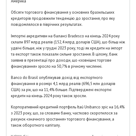
Америка
Обсяги торгового фінансування у основних бразильських
кредиторів продовжили тенденцію до зростання, про яку
повідомлялося в піврічних результатах.
Імпортні акредитиви на балансі Bradesco на кінець 2024 року
склали 897 млрд реалів (152,4 млрд доларів США), що більш ніж
удвічі більше, ніж у грудні 2023 року, тоді як кредити на імпорт
та експорт також показали сильне зростання. В цілому, банк
заявив в презентації про доходи, що «зовнішнє торгове
фінансування» зросло на 50,7% в річному численні.
Banco do Brasil опублікував дохід від експортного
фінансування в розмірі 4,1 млрд реалів (696,5 млн доларів
США) за рік, що на 11,4% більше. Підтверджені експортні
кредити на кінець 2024 року також зросли.
Корпоративний кредитний портфель Itaú Unibanco зріс на 16,4%
з 2023 року, що, за словами банку, частково скоротилося за
рахунок «значного зростання» торгового фінансування, а
також оборотного капіталу.