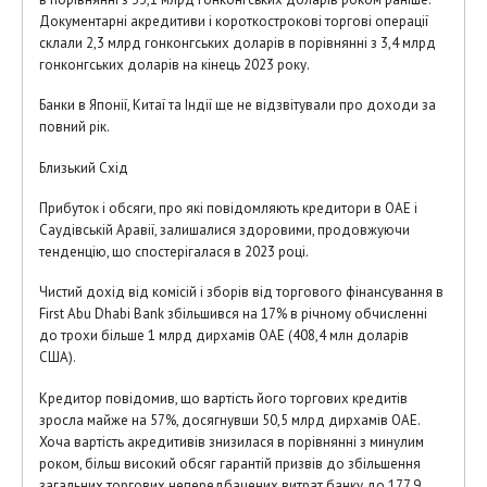
Документарні акредитиви і короткострокові торгові операції
склали 2,3 млрд гонконгських доларів в порівнянні з 3,4 млрд
гонконгських доларів на кінець 2023 року.
Банки в Японії, Китаї та Індії ще не відзвітували про доходи за
повний рік.
Близький Схід
Прибуток і обсяги, про які повідомляють кредитори в ОАЕ і
Саудівській Аравії, залишалися здоровими, продовжуючи
тенденцію, що спостерігалася в 2023 році.
Чистий дохід від комісій і зборів від торгового фінансування в
First Abu Dhabi Bank збільшився на 17% в річному обчисленні
до трохи більше 1 млрд дирхамів ОАЕ (408,4 млн доларів
США).
Кредитор повідомив, що вартість його торгових кредитів
зросла майже на 57%, досягнувши 50,5 млрд дирхамів ОАЕ.
Хоча вартість акредитивів знизилася в порівнянні з минулим
роком, більш високий обсяг гарантій призвів до збільшення
загальних торгових непередбачених витрат банку до 177,9