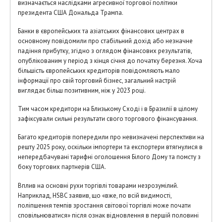
визначається наслідками агресивної торгової політики
президента США Дональда Трампа.
Банки в європейських та азіатських фінансових центрах в
основному повідомили про стабільний дохід або незначне
падіння прибутку, згідно з оглядом фінансових результатів,
опублікованим у період з кінця січня до початку березня. Хоча
більшість європейських кредиторів повідомляють мало
інформації про свій торговий бізнес, загальний настрій
виглядає більш позитивним, ніж у 2023 році.
Тим часом кредитори на Близькому Сході і в Бразилії в цілому
зафіксували сильні результати свого торгового фінансування.
Багато кредиторів попередили про невизначені перспективи на
решту 2025 року, оскільки імпортери та експортери втягнулися в
непередбачувані тарифні оголошення Білого Дому та помсту з
боку торгових партнерів США.
Вплив на основні рухи торгівлі товарами незрозумілий.
Наприклад, HSBC заявив, що «вже, по всій видимості,
поліпшення темпів зростання світової торгівлі може почати
сповільнюватися» після ознак відновлення в першій половині