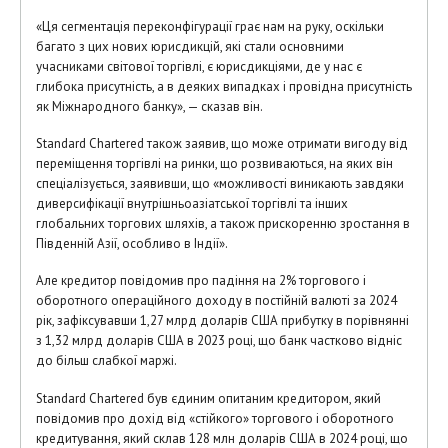
«Ця сегментація переконфігурації грає нам на руку, оскільки
багато з цих нових юрисдикцій, які стали основними
учасниками світової торгівлі, є юрисдикціями, де у нас є
глибока присутність, а в деяких випадках і провідна присутність
як Міжнародного банку», — сказав він.
Standard Chartered також заявив, що може отримати вигоду від
переміщення торгівлі на ринки, що розвиваються, на яких він
спеціалізується, заявивши, що «можливості виникають завдяки
диверсифікації внутрішньоазіатської торгівлі та інших
глобальних торгових шляхів, а також прискоренню зростання в
Південній Азії, особливо в Індії».
Але кредитор повідомив про падіння на 2% торгового і
оборотного операційного доходу в постійній валюті за 2024
рік, зафіксувавши 1,27 млрд доларів США прибутку в порівнянні
з 1,32 млрд доларів США в 2023 році, що банк частково відніс
до більш слабкої маржі.
Standard Chartered був єдиним опитаним кредитором, який
повідомив про дохід від «стійкого» торгового і оборотного
кредитування, який склав 128 млн доларів США в 2024 році, що