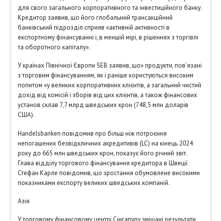
для свого загального корпоративного та інвестиційного банку.
Кредитор заявив, що його глобальний трансакційний
банківський підрозділ сприяв «активній активності в
експортному фінансуванні і, в меншій мірі, в рішеннях з торгівлі
та оборотного капіталу».
У країнах Північної Європи SEB заявив, що» продукти, пов’язані
з торговим фінансуванням, як і раніше користуються високим
попитом «у великих корпоративних клієнтів, а загальний чистий
дохід від комісій і зборів від цих клієнтів, а також фінансових
установ склав 7,7 млрд шведських крон (748,5 млн доларів
США).
Handelsbanken повідомив про більш ніж потроєння
непогашених безвідкличних акредитивів (LC) на кінець 2024
року до 665 млн шведських крон, показує його річний звіт.
Глава відділу торгового фінансування кредитора в Швеції
Стефан Карле повідомив, що зростання обумовлене високими
показниками експорту великих шведських компаній.
Азія
У торговому фінансовому центрі Сінгапуру змішані результати,