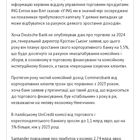
інформацію керівник відділу управління торговими продуктами
ING Ентоні ван Вліт сказав: «У ING ми в значній мірі зосереджені
на показниках прибутковості капіталу. У деяких випадках це
може відбуватися за рахунок деякого зростання доходів».
Хоча Deutsche Bank не опублікував дані про торгівлю за 2024
рік, генеральний директор Крістіан Сьюінг заявив, що цього
року він планує зростання свого корпоративного банку на 5,5%,
що буде досягнуто за рахунок «масштабування комісійних і
зборів, в основному в торговому фінансуванні та комісійному
інституційному бізнесі», а також «переоцінки існуючих клієнтів».
Протягом року чистий комісійний дохід Commerzbank від
корпоративних клієнтів трохи зріс порівняно з 2023 роком,
хоча банк заявив у презентації, що такий дохід, що відноситься
до торгового фінансування, був «стабільним» з року в рік,
незважаючи на «мляву економіку Німеччини».
В італійському UniCredit комісії від торгового і
кореспондентського банкінгу зросли до 1,1 млрд євро, що на
5% більше, ніж у 2023 році.
Santander повідомив про прибуток у розмірі 2,74 млрд євро