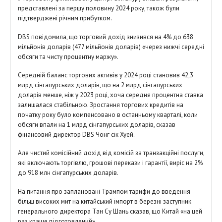
представлені за першу половину 2024 року, також були
підтверджені річним прибутком.
DBS повідомила, що торговий дохід знизився на 4% до 638
мільйонів доларів (477 мільйонів доларів) «через нижчі середні
обсяги та чисту процентну маржу».
Середній баланс торгових активів у 2024 році становив 42,3
млрд сінгапурських доларів, що на 2 млрд сінгапурських
доларів менше, ніж у 2023 році, хоча середня процентна ставка
залишалася стабільною. Зростання торгових кредитів на
початку року було компенсовано в останньому кварталі, коли
обсяги впали на 1 млрд сінгапурських доларів, сказав
фінансовий директор DBS Чонг сік Хуей.
Але чистий комісійний дохід від комісій за транзакційні послуги,
які включають торгівлю, грошові перекази і гарантії, виріс на 2%
до 918 млн сінгапурських доларів.
На питання про заплановані Трампом тарифи до введення
більш високих мит на китайський імпорт в березні заступник
генерального директора Тан Су Шань сказав, що Китай «на цей
раз краще підготовлений».