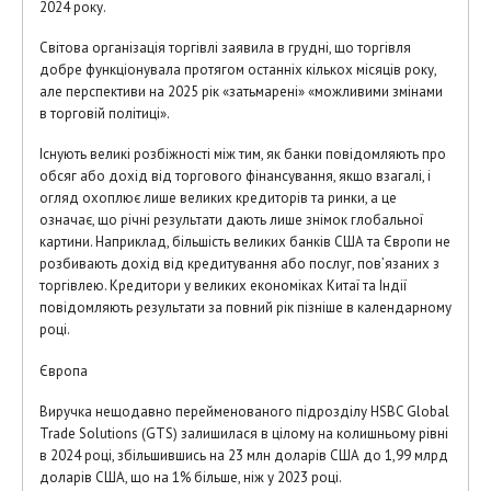
2024 року.
Світова організація торгівлі заявила в грудні, що торгівля
добре функціонувала протягом останніх кількох місяців року,
але перспективи на 2025 рік «затьмарені» «можливими змінами
в торговій політиці».
Існують великі розбіжності між тим, як банки повідомляють про
обсяг або дохід від торгового фінансування, якщо взагалі, і
огляд охоплює лише великих кредиторів та ринки, а це
означає, що річні результати дають лише знімок глобальної
картини. Наприклад, більшість великих банків США та Європи не
розбивають дохід від кредитування або послуг, пов’язаних з
торгівлею. Кредитори у великих економіках Китаї та Індії
повідомляють результати за повний рік пізніше в календарному
році.
Європа
Виручка нещодавно перейменованого підрозділу HSBC Global
Trade Solutions (GTS) залишилася в цілому на колишньому рівні
в 2024 році, збільшившись на 23 млн доларів США до 1,99 млрд
доларів США, що на 1% більше, ніж у 2023 році.