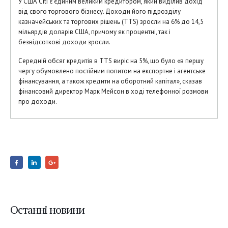
У США Citi є єдиним великим кредитором, який виділив дохід
від свого торгового бізнесу. Доходи його підрозділу
казначейських та торгових рішень (TTS) зросли на 6% до 14,5
мільярдів доларів США, причому як процентні, так і
безвідсоткові доходи зросли.
Середній обсяг кредитів в TTS виріс на 5%, що було «в першу
чергу обумовлено постійним попитом на експортне і агентське
фінансування, а також кредити на оборотний капітал», сказав
фінансовий директор Марк Мейсон в ході телефонної розмови
про доходи.
Останні новини