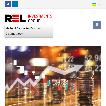
Де інші бачать бар’єри, ми
бачимо мости