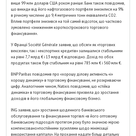
вище 99 млн доларів США роком раніше. Банк також повідомив,
що викиди від його нафтогазового портфеля знизилися на 9%
в річному численні до 9,4 метричних тонн еквівалента CO2.
Вплив портфеля знизився на той самий відсоток, що частково
зумовлено «зниженням короткострокового торгового
фінансування».
У Франції Société Générale заявив, що обсяги як «торгових
векселів», так і «експортних кредитів» залишалися стабільними
на рівні 7,7 млрд € і 13 млрд € відповідно. Дохід по обох
продуктах також був стабільним на рівні 785 млн € і 560 млн €.
BNP Paribas повідомив про «хорошу ділову активність «і»
хорошу динаміку» в торговому фінансуванні, не розкриваючи
цифр. Аналогічним чином, Natixis повідомив, що «стійка
динаміка» в торговому фінансуванні призвела до зростання
доходів в його глобальному фінансовому бізнесі.
ING заявив, що» зростання щоденного банківського
обслуговування та фінансування торгівлі «в його оптовому
банківському підрозділі протягом року було значною мірою
компенсовано»постійними зусиллями щодо мінімізації
використання капіталу». На прохання надати більш детальну