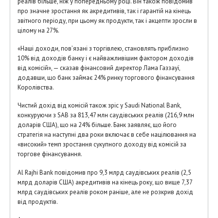
реалів більше, ніж у попередньому році. Він також повідомив
про значне зростання як акредитивів, так і гарантій на кінець
звітного періоду, при цьому як продукти, так і акцепти зросли в
цілому на 27%.
«Наші доходи, пов’язані з торгівлею, становлять приблизно
10% від доходів банку і є найважливішим фактором доходів
від комісій», — сказав фінансовий директор Лама Газзауї,
додавши, що банк займає 24% ринку торгового фінансування
Королівства.
Чистий дохід від комісій також зріс у Saudi National Bank,
конкуруючи з SAB за 813,47 млн саудівських реалів (216,9 млн
доларів США), що на 24% більше. Банк заявляє, що його
стратегія на наступні два роки включає в себе націлювання на
«високий» темп зростання сукупного доходу від комісій за
торгове фінансування.
Al Rajhi Bank повідомив про 9,3 млрд саудівських реалів (2,5
млрд доларів США) акредитивів на кінець року, що вище 7,37
млрд саудівських реалів роком раніше, але не розкрив дохід
від продуктів.