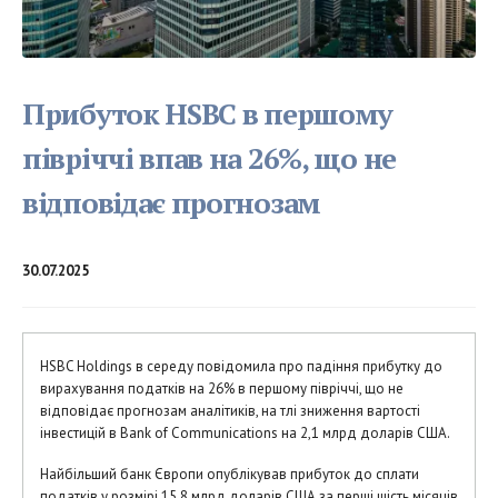
Прибуток HSBC в першому
півріччі впав на 26%, що не
відповідає прогнозам
30.07.2025
HSBC Holdings в середу повідомила про падіння прибутку до
вирахування податків на 26% в першому півріччі, що не
відповідає прогнозам аналітиків, на тлі зниження вартості
інвестицій в Bank of Communications на 2,1 млрд доларів США.
Найбільший банк Європи опублікував прибуток до сплати
податків у розмірі 15,8 млрд доларів США за перші шість місяців