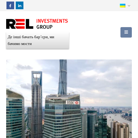
Де інші бачать бар’єри, ми
бачимо мости