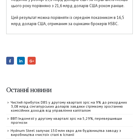
цього року порівняно з 21,6 млрд доларів США роком раніше.
Цей результат можна порівняти із середнім показником в 16,5
млрд доларів США, отриманим за оцінками брокерів HSBC.
Останні новини
Чистий прибуток DBS у другому кварталі зріс на 9% до рекордних
3,08 млрд сінгапурських доларів завдяки стрімкому зростанню
комісійних доходів від управління капіталом
ВВП Індонезії у другому кварталі зріс на 5,29%, перевершивши
прогнози
Hydnum Steel залучає 150 млн євро для будівництва заводу з
виробництва «чистої» сталі в Іспанії