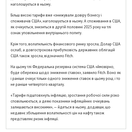
наголошується в ньому.
Більш високі тарифи вже «знижували довіру бізнесу і
споживачів США», наголошується в ньому. А споживання в США,
як очікується, знизиться в другій половині 2025 року на тлі
ознак уповільнення внутрішнього попиту.
Крім того, волатильність фінансового ринку зросла, Долар США
ослаб, а довгострокова прибутковість державних облігацій
США також зросла, відзначило Fitch.
На цьому тлі Федеральна резервна система США «ймовірно,
буде обережна щодо зниження ставок», заявило Fitch. Воно як
і раніше очікує тільки одного зниження ставок в цьому році, і то
не раніше четвертого кварталу.
«Тарифи підштовхнуть інфляцію, зростання робочої сили різко
сповільнюється, а деякі показники інфляційних очікувань
залишаються високими», — йдеться в ньому, додавши, що
недавнє збільшення волатильності цін на нафту також
представляє ризик інфляції.