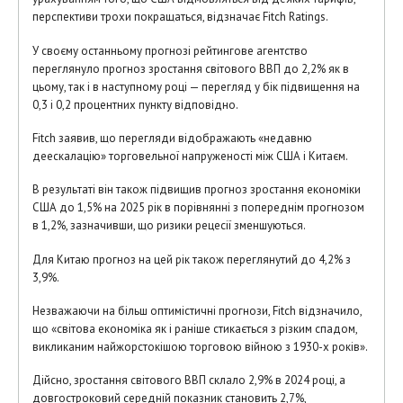
перспективи трохи покращаться, відзначає Fitch Ratings.
У своєму останньому прогнозі рейтингове агентство
переглянуло прогноз зростання світового ВВП до 2,2% як в
цьому, так і в наступному році — перегляд у бік підвищення на
0,3 і 0,2 процентних пункту відповідно.
Fitch заявив, що перегляди відображають «недавню
деескалацію» торговельної напруженості між США і Китаєм.
В результаті він також підвищив прогноз зростання економіки
США до 1,5% на 2025 рік в порівнянні з попереднім прогнозом
в 1,2%, зазначивши, що ризики рецесії зменшуються.
Для Китаю прогноз на цей рік також переглянутий до 4,2% з
3,9%.
Незважаючи на більш оптимістичні прогнози, Fitch відзначило,
що «світова економіка як і раніше стикається з різким спадом,
викликаним найжорстокішою торговою війною з 1930-х років».
Дійсно, зростання світового ВВП склало 2,9% в 2024 році, а
довгостроковий середній показник становить 2,7%,