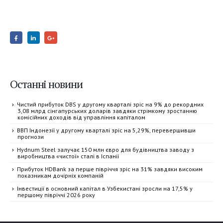
Останні новини
Чистий прибуток DBS у другому кварталі зріс на 9% до рекордних
3,08 млрд сінгапурських доларів завдяки стрімкому зростанню
комісійних доходів від управління капіталом
ВВП Індонезії у другому кварталі зріс на 5,29%, перевершивши
прогнози
Hydnum Steel залучає 150 млн євро для будівництва заводу з
виробництва «чистої» сталі в Іспанії
Прибуток HDBank за перше півріччя зріс на 31% завдяки високим
показникам дочірніх компаній
Інвестиції в основний капітал в Узбекистані зросли на 17,5% у
першому півріччі 2026 року