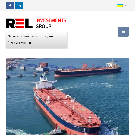
Де інші бачать бар’єри, ми
бачимо мости