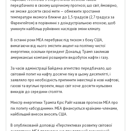
передбачило в своєму щорічному прогнозі, що світ, ймовірно,
не зможе досягти своєї мети — обмежити зростання
температури якомога ближче до 1,5 градусів (2,7 градуса за
Фаренгейтом) в порівнянні з доіндустріальною епохою, щоб
уникнути найбільш руйнівних наслідків зміни клімату.
В останні роки МЕА перебуває під тиском з боку США,
вимагаючи від нього змістити акцент на політику чистої
енергетики, оскільки президент Дональд Трамп закликав
американські компанії розширити видобуток нафти і газу.
За часів адміністрації Байдена агентство передбачало, що
світовий попит на нафту досягне піку в цьому десятилітті, і
заявляло про необхідність припинити інвестиції в нові нафтові,
газові та вугільні проекти, якщо світ хоче досягти нульових
викидів до середини століття.
Міністр енергетики Трампа Кріс Райт назвав прогнози МЕА про
пік попиту «абсурдними». МЕА фінансується країнами-членами,
найбільший внесок вносять США.
В опублікованій доповіді «Перспективах розвитку світової