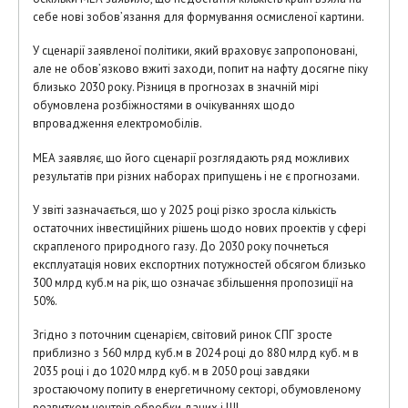
себе нові зобов’язання для формування осмисленої картини.
У сценарії заявленої політики, який враховує запропоновані,
але не обов’язково вжиті заходи, попит на нафту досягне піку
близько 2030 року. Різниця в прогнозах в значній мірі
обумовлена розбіжностями в очікуваннях щодо
впровадження електромобілів.
МЕА заявляє, що його сценарії розглядають ряд можливих
результатів при різних наборах припущень і не є прогнозами.
У звіті зазначається, що у 2025 році різко зросла кількість
остаточних інвестиційних рішень щодо нових проектів у сфері
скрапленого природного газу. До 2030 року почнеться
експлуатація нових експортних потужностей обсягом близько
300 млрд куб.м на рік, що означає збільшення пропозиції на
50%.
Згідно з поточним сценарієм, світовий ринок СПГ зросте
приблизно з 560 млрд куб.м в 2024 році до 880 млрд куб. м в
2035 році і до 1020 млрд куб. м в 2050 році завдяки
зростаючому попиту в енергетичному секторі, обумовленому
розвитком центрів обробки даних і ШІ.