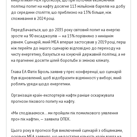
енергетики» МЕА прогнозує, що при поточній економічній
політиці попит на нафту досягне 113 мільйонів барелів на добу
до середини століття, що приблизно на 13% більше, ніж
споживання в 2024 році.
Передбачається, що до 2035 року світовий попит на енергію
зросте на 90 ексаджоулів — на 15% порівняно з нинішнім
рівнем. Сценарій, який МЕА вперше застосував у 2019 році, перш
ніж перейти до іншого сценарію відповідно до переходу на
чисту енергетику, базується на існуючій державній політиці, а не
на прагненні досягти цілей боротьби зі зміною клімату.
Глава EA Фатіх Біроль заявив у прес-конференції, що сценарій
був відновлений, щоб відобразити відмінності у виборі, який
роблять уряди щодо енергетики.
Організація країн-експортерів нафти раніше оскаржувала
прогнози пікового попиту на нафту.
«Ми сподіваємося… ми пройшли пік помилкового уявлення
про» пік нафти», — заявила ОПЕК.
Цього року в прогнозі був виключений сценарій з обіцянками,
оскільки МЕА заявило, що недостатня кількість країн взяла на