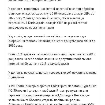
У доповіді говориться, що світові інвестиції в центри обробки
даних, як очікується, досягнуть 580 мільярдів доларів США до
2025 року. У разі досягнення цієї мети, обсяг інвестицій
перевищить 540 мільярдів доларів США на рік, які світові
витрачають на постачання нафти.
У доповіді представлений сценарій, що описує шлях до
скорочення глобальних викидів енергії до нульового рівня до
2050 року.
Понад 190 країн на паризьких кліматичних переговорах у 2015
році взяли на себе зобов’язання не допустити глобального
потепління більш ніж на 1,5 градуса Цельсія.
У доповіді показано, що світ перевершив цей показник за всіма
сценаріями.
«Нам необхідно прискоритися і розширити масштаби, і уряди на
КС-30 повинні узгодити глобальний план реагування для
термінового скорочення розриву в 1,5 градуса Цельсія», —
заявила Кайса Косонен, старший політичний радник
Greenpeace Nordic, маючи на увазі кліматичні переговори ООН,