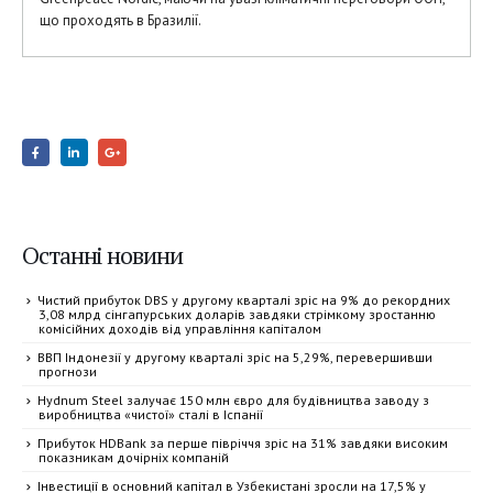
що проходять в Бразилії.
Останні новини
Чистий прибуток DBS у другому кварталі зріс на 9% до рекордних
3,08 млрд сінгапурських доларів завдяки стрімкому зростанню
комісійних доходів від управління капіталом
ВВП Індонезії у другому кварталі зріс на 5,29%, перевершивши
прогнози
Hydnum Steel залучає 150 млн євро для будівництва заводу з
виробництва «чистої» сталі в Іспанії
Прибуток HDBank за перше півріччя зріс на 31% завдяки високим
показникам дочірніх компаній
Інвестиції в основний капітал в Узбекистані зросли на 17,5% у