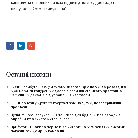
капіталу на основних ринках підвищує планку для тих, хто
виступає за його стримування”.
Останні новини
Чистий прибуток DBS у другому кварталі зріс на 9% до рекордних
3,08 млрд сінгапурських доларів завдяки стрімкому зростанню
комісійних доходів від управління капіталом
ВВП Індонезії у другому кварталі зріс на 5,29%, перевершивши
прогнози
Hydnum Steel залучає 150 млн євро для будівництва заводу з
виробництва «чистої» сталі в Іспанії
Прибуток HDBank за перше півріччя зріс на 31% завдяки високим
показникам дочірніх компаній