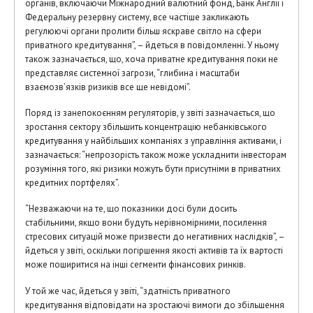
органів, включаючи Міжнародний валютний фонд, Банк Англії і
Федеральну резервну систему, все частіше закликають
регулюючі органи пролити більш яскраве світло на сфери
приватного кредитування”, – йдеться в повідомленні. У ньому
також зазначається, що, хоча приватне кредитування поки не
представляє системної загрози, “глибина і масштаби
взаємозв’язків ризиків все ще невідомі”.
Поряд із занепокоєнням регуляторів, у звіті зазначається, що
зростання сектору збільшить концентрацію небанківського
кредитування у найбільших компаніях з управління активами, і
зазначається: “непрозорість також може ускладнити інвесторам
розуміння того, які ризики можуть бути присутніми в приватних
кредитних портфелях”.
“Незважаючи на те, що показники досі були досить
стабільними, якщо вони будуть нерівномірними, посилення
стресових ситуацій може призвести до негативних наслідків”, –
йдеться у звіті, оскільки погіршення якості активів та їх вартості
може поширитися на інші сегменти фінансових ринків.
У той же час, йдеться у звіті, “здатність приватного
кредитування відповідати на зростаючі вимоги до збільшення