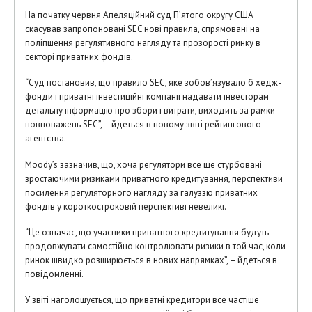
На початку червня Апеляційний суд П’ятого округу США
скасував запропоновані SEC нові правила, спрямовані на
поліпшення регулятивного нагляду та прозорості ринку в
секторі приватних фондів.
“Суд постановив, що правило SEC, яке зобов’язувало б хедж-
фонди і приватні інвестиційні компанії надавати інвесторам
детальну інформацію про збори і витрати, виходить за рамки
повноважень SEC”, – йдеться в новому звіті рейтингового
агентства.
Moody’s зазначив, що, хоча регулятори все ще стурбовані
зростаючими ризиками приватного кредитування, перспективи
посилення регуляторного нагляду за галуззю приватних
фондів у короткостроковій перспективі невеликі.
“Це означає, що учасники приватного кредитування будуть
продовжувати самостійно контролювати ризики в той час, коли
ринок швидко розширюється в нових напрямках”, – йдеться в
повідомленні.
У звіті наголошується, що приватні кредитори все частіше