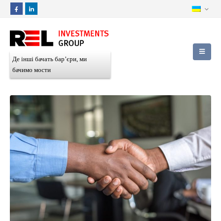
Де інші бачать бар’єри, ми
бачимо мости