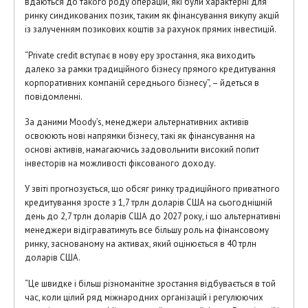
вдаються до такого роду операцій, які були характерні для
ринку синдикованих позик, таким як фінансування викупу акцій
із залученням позикових коштів за рахунок прямих інвестицій.
“Private credit вступає в нову еру зростання, яка виходить
далеко за рамки традиційного бізнесу прямого кредитування
корпоративних компаній середнього бізнесу”, – йдеться в
повідомленні.
За даними Moody’s, менеджери альтернативних активів
освоюють нові напрямки бізнесу, такі як фінансування на
основі активів, намагаючись задовольнити високий попит
інвесторів на можливості фіксованого доходу.
У звіті прогнозується, що обсяг ринку традиційного приватного
кредитування зросте з 1,7 трлн доларів США на сьогоднішній
день до 2,7 трлн доларів США до 2027 року, і що альтернативні
менеджери відіграватимуть все більшу роль на фінансовому
ринку, заснованому на активах, який оцінюється в 40 трлн
доларів США.
“Це швидке і більш різноманітне зростання відбувається в той
час, коли цілий ряд міжнародних організацій і регулюючих