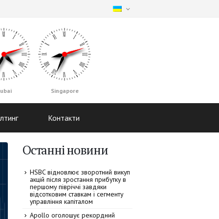
ubai
Singapore
лтинг
Контакти
Останні новини
HSBC відновлює зворотний викуп
акцій після зростання прибутку в
першому півріччі завдяки
відсотковим ставкам і сегменту
управління капіталом
Apollo оголошує рекордний