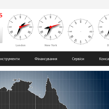
London
New York
D
Інструменти
Фінансування
Сервіси
Конса