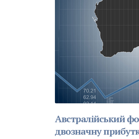
Австралійський ф
двозначну прибутко