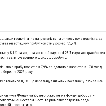
олавши геополітичну напруженість та ринкову волатильність, за
сував інвестиційну прибутковість у розмірі 11,7%.
ник у 8,1% та додала до своєї вартості 28,3 млрд австралійських
ться у заяві суверенного фонду добробуту.
івняно з прибутковістю в 7,9% та доданою вартістю в 17,8 млрд
до березня 2025 року.
у становила 8,6%, що перевищує цільовий показник у 7,1% за цей
ади опікунів Фонду майбутнього, керівника фонду добробуту,
еополітичної нестабільності та ринкових потрясінь рада
роковій перспективі».