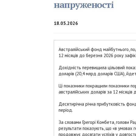
напруженості
18.05.2026
Австралійський фонд майбутнього, под
12 місяців до березня 2026 року зафік
Дохідність перевищила цільовий показ
доларів (20,4 млрд доларів США), йде
Ці показники покращили показники пор
австралійських доларів за 12 місяців 
Десятирічна річна прибутковість фонд
період.
За словами Грегорі Комбета, голови Р
результати показують, що «в умовах г
продовжує досягати успіхів у довгост