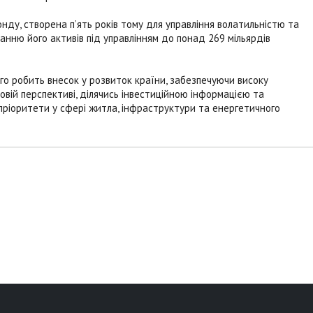
онду, створена п’ять років тому для управління волатильністю та
анню його активів під управлінням до понад 269 мільярдів
о робить внесок у розвиток країни, забезпечуючи високу
овій перспективі, ділячись інвестиційною інформацією та
пріоритети у сфері житла, інфраструктури та енергетичного