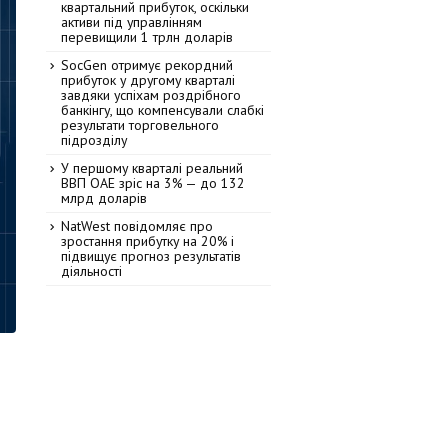
квартальний прибуток, оскільки
активи під управлінням
перевищили 1 трлн доларів
SocGen отримує рекордний
прибуток у другому кварталі
завдяки успіхам роздрібного
банкінгу, що компенсували слабкі
результати торговельного
підрозділу
У першому кварталі реальний
ВВП ОАЕ зріс на 3% — до 132
млрд доларів
NatWest повідомляє про
зростання прибутку на 20% і
підвищує прогноз результатів
діяльності