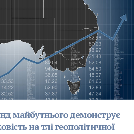
онд майбутнього демонструє
вість на тлі геополітичної